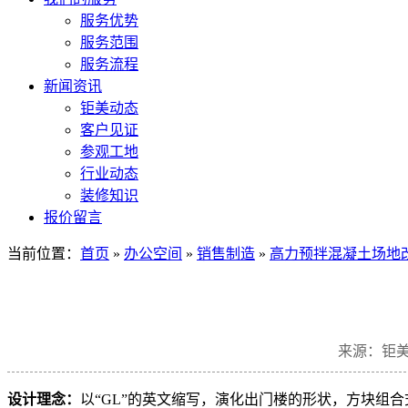
服务优势
服务范围
服务流程
新闻资讯
钜美动态
客户见证
参观工地
行业动态
装修知识
报价留言
当前位置：
首页
»
办公空间
»
销售制造
»
高力预拌混凝土场地
来源：钜
设计理念
：
以
“
GL
”的英文缩写，演化出门楼的形状，方块组