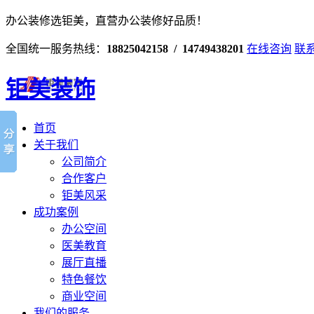
办公装修选钜美，直营办公装修好品质！
全国统一服务热线：
18825042158 / 14749438201
在线咨询
联
钜美装饰
首页
关于我们
公司简介
合作客户
钜美风采
成功案例
办公空间
医美教育
展厅直播
特色餐饮
商业空间
我们的服务