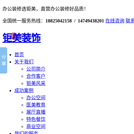
办公装修选钜美，直营办公装修好品质！
全国统一服务热线：
18825042158 / 14749438201
在线咨询
联
钜美装饰
首页
关于我们
公司简介
合作客户
钜美风采
成功案例
办公空间
医美教育
展厅直播
特色餐饮
商业空间
我们的服务