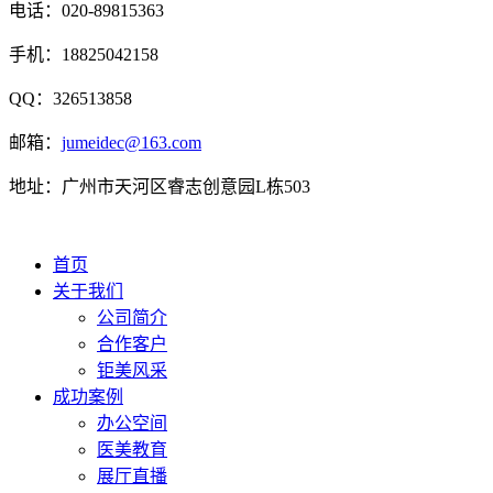
电话：020-89815363
手机：18825042158
QQ：326513858
邮箱：
jumeidec@163.com
地址：广州市天河区睿志创意园L栋503
首页
关于我们
公司简介
合作客户
钜美风采
成功案例
办公空间
医美教育
展厅直播